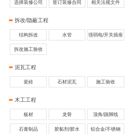
选择装修公司
签订装修合同
相关法规文件
拆改/隐蔽工程
结构拆改
水管
强弱电/开关插座
拆改施工验收
泥瓦工程
瓷砖
石材泥瓦
施工验收
木工工程
板材
龙骨
顶角/踢脚线
石膏制品
胶黏剂/胶水
铝合金/不锈钢